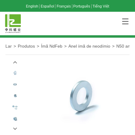
English
Español
Français
Português
Tiếng Việt
Lar
>
Produtos
>
Ímã NdFeb
>
Anel ímã de neodímio
>
N50 anel